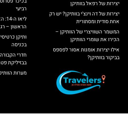
בכיכר פטרוס 
יצירות של רפאל בוותיקן
רביעי
יצירות של דה וינצ'י בוותיקן? יש רק
ליאו 
אחת סודית ומסתורית
הראשון – רגע
המשמר השוויצרי של הוותיקן –
ותיקן כרטיסים
הכירו את שומרי הוותיקן
בכניסה
אילו יצירות אומנות אסור לפספס
חדרי הקבורה 
בביקור בוותיקן?
בבזיליקת פט
מערות הוותיקן –  Grottoes