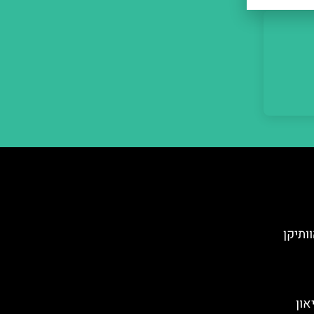
ותיקן
און