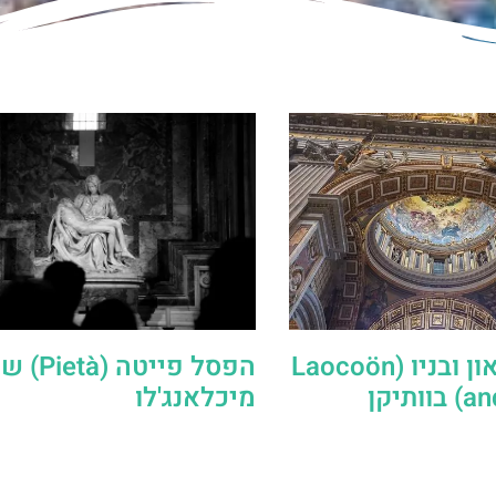
פסל לאוקואון ובניו (Laocoön
הפסל פייטה (ietà
תיקן
מיכלאנג'לו