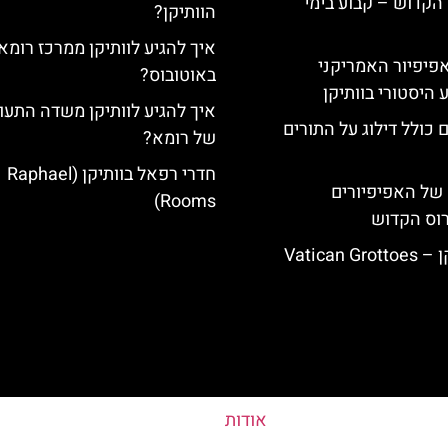
הקדוש – קבוע בימי
הוותיקן?
איך להגיע לוותיקן ממרכז רומא
ה-14: האפיפיור האמריקני
באוטובוס?
 היסטורי בוותיקן
איך להגיע לוותיקן משדה התעו
 כולל דילוג על התורים
של רומא?
חדרי רפאל בוותיקן (Raphael
של האפיפיורים
Rooms)
רוס הקדוש
Vatican
אודות