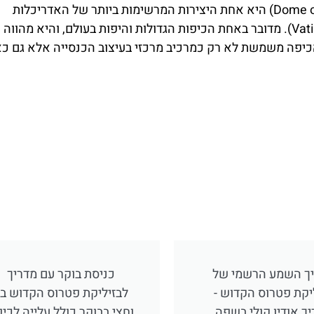
(Dome of St. Peter’s Basilica) היא אחת היצירות המרשימות ביותר של האדריכלות
הרנסנסית והסמל האיקוני של קריית הוותיקן (Vatican City). מדובר באחת הכיפות הגדולות והיפות בעולם, והיא מ
 הכיפה משמשת לא רק כמרכיב מרכזי בעיצוב הכנסייה אלא גם כ
ך השמע הרשמי של
כניסת בוקר עם מדריך
יקת פטרוס הקדוש -
ל
ך אודיו קולי בשפה
וחצי בבוקר כולל עלייה לכי