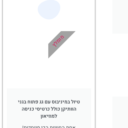
ים
סיורים
תורים
הדרכה מקצועית
זיאון
ואינפורמטיבית
ן
במיוחד עבורכם!
מומלץ
!
לחצו פה!
טיול במיניבוס עם גג פתוח בגני
הוותיקן כולל כרטיסי כניסה
למוזיאון
אחת החוויות הכי מיוחדות!