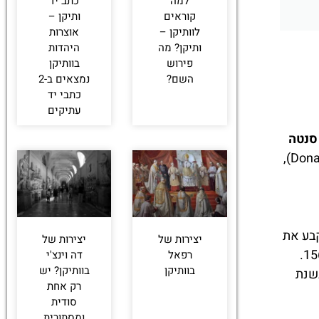
למה
כתב יד
קוראים
ותיקן –
לוותיקן –
אוצרות
ותיקן? מה
היהדות
פירוש
בוותיקן
השם?
נמצאים ב-2
כתבי יד
עתיקים
סנטה
(Donato Bramante),
ה שקבע את
יצירות של
יצירות של
העיצוב הסופי שלה. הכיפה הגיעה לשלבים מתקדמים, אך מיכלאנג'לו לא זכה לראות את השלמתה, שכן נפטר בשנת 1564.
רפאל
דה וינצ'י
בוותיקן
בוותיקן? יש
ה בשנת
רק אחת
סודית
ומסתורית