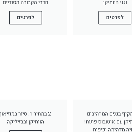
כרטיס
השכרת
וגני הוותיקן
חדרי הקבורה הסודיים
רכב
דילוג על ה
לפרטים
לפרטים
בכניסה למו
השוואת מחירים
הוותיק
לחצו
לחצו פה
פה!
מקיף בגנים המרהיבים
2 במחיר 1: סיור במוזיאון
יקן עם אוטובוס פתוח!
הוותיקן ובבזיליקה
יה מדהימה וכיפית