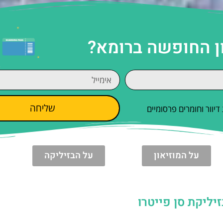
ן החופשה ברומא?
שליחה
וור וחומרים פרסומיים
על המוזיאון
על הבזיליקה