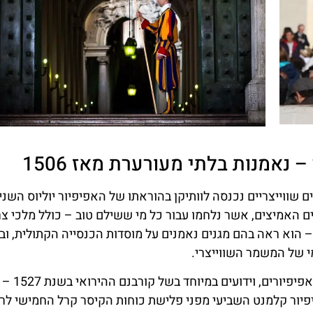
נאמנות בלתי מעורערת מאז 1506
ל ב־22 בינואר 1506, כשקבוצה של 150 חיילים שווייצריים נכנסה לוותיקן בהוראתו של האפיפיור יוליוס השני
ם האמיצים, אשר נלחמו עבור כל מי ששילם טוב – כולל מלכי צ
– הוא ראה בהם מגנים נאמנים על מוסדות הכנסייה הקתולית, ובי
י של המשמר השווייצרי.
במהלך מאות השנים, עמדו החיילים הל
ן על האפיפיור קלמנט השביעי מפני פלישת כוחות הקיסר קרל החמישי לר
השכרת
כרטיס