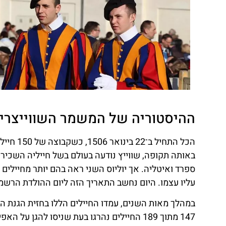
ההיסטוריה של המשמר השווייצרי – 
הכל התחי
באותה תקופה, שווייץ נודעה בעולם בשל חייליה השכירי
ספרד ואיטליה. אך יוליוס השני ראה בהם יותר מחיילים 
עליו עצמו. היום נחשב התאריך הזה ליום ההולדת הרשמ
147 מתוך 189 החיילים נהרגו בעת שניסו להג
ת
טיסות