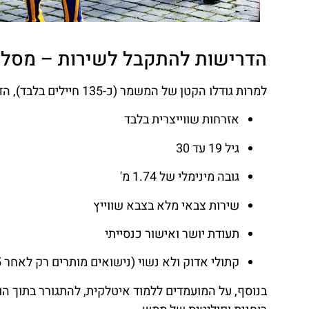
הדרישות להתקבל לשירות – מסלול
למרות גודלו הקטן של המשמר (כ-135 חיילים בלבד), הדרך להצטרף לשורותיו רצופה תנאים מחמירים:
אזרחות שווייצרית בלבד
גיל 19 עד 30
גובה מינימלי של 1.74 מ'
שירות צבאי מלא בצבא שווייץ
תעודת יושר ואישור כנסייתי
קתולי אדוק ולא נשוי (נישואים מותרים רק לאחר 5 שנות שירות)
בנוסף, על המועמדים ללמוד איטלקית, להתגורר בתוך הוו