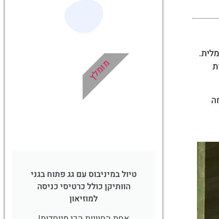
תורים
הדרכה מקצועית
זיאון
ואינפורמטיבית
ן
במיוחד עבורכם!
מלית.
מומלץ
!
לחצו פה!
עות
ה
טיול במיניבוס עם גג פתוח בגני
הוותיקן כולל כרטיסי כניסה
למוזיאון
אחת החוויות הכי מיוחדות!