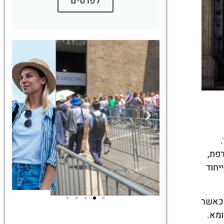
לפרטים
.
רפת,
יחוד
לו בחזית הגנת האפיפיורים, וידועים במיוחד בשל קורבנם ההירואי בשנת 1527 – כאשר
ומא.
ים
סיורים