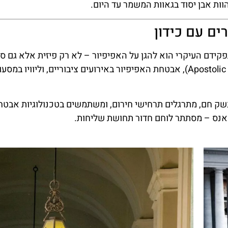
וות אבן יסוד בגאוות המשמר עד היום.
רכב
דילוג על ה
ם עם כידון
בכניסה למו
השוואת מחירים
הוותיק
קידם העיקרי הוא להגן על האפיפיור – לא רק פיזית אלא גם ס
לחצו
לחצו פה
הם מופקדים על הכניסה לאפוסטוליק פאלאס (Apostolic Palace), אבטחת האפיפיור באירועים ציבוריים, וליוויו במס
פה!
 בנשק חם, מתרגלים תרחישי חירום, ומשתמשים בטכנולוגיות אבטח
אנס – מסתתר לוחם חדור תחושת שליחות.