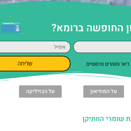
ן החופשה ברומא?
שליחה
וור וחומרים פרסומיים
על המוזיאון
על הבזיליקה
 שומרי הוותיקן