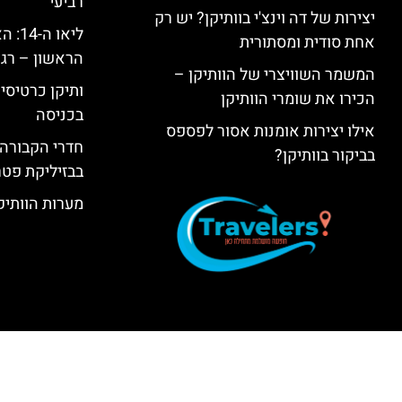
רביעי
יצירות של דה וינצ'י בוותיקן? יש רק
ליאו 
אחת סודית ומסתורית
הראשון – רגע
המשמר השוויצרי של הוותיקן –
ותיקן כרטיסים
הכירו את שומרי הוותיקן
בכניסה
אילו יצירות אומנות אסור לפספס
חדרי הקבורה 
בביקור בוותיקן?
בבזיליקת פט
מערות הוותיקן –  Grottoes