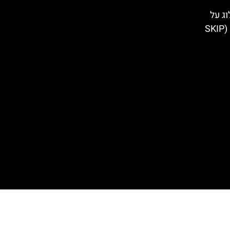
וג על
התורים – עקיפת התור בכניסה (SKIP