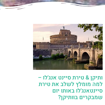
ותיקן & טירת סיינט אנג'לו –
למה מומלץ לשלב את טירת
סיינטאנג'לו באותו יום
שמבקרים בוותיקן?