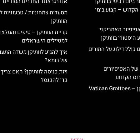
ביום רביעי בוותיקן
אנדרגראונד החדרים הסודיים
הקדוש – קבוע בימי
מסעדות צמחוניות / טבעוניות לי
הוותיקן
ה-14: האפיפיור האמריקני
קריית הוותיקן – טיפים והמלצו
 היסטורי בוותיקן
למטיילים הישראלים
 כולל דילוג על התורים
איך להגיע לוותיקן משדה התעו
של רומא?
של האפיפיורים
ויזת כניסה לוותיקן? האם צרי
רוס הקדוש
כדי להכנס?
Vatican