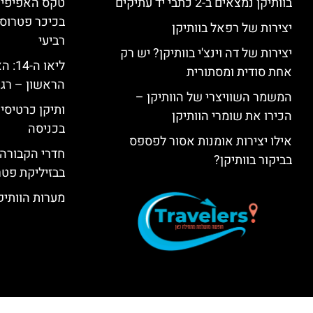
בוותיקן נמצאים ב-2 כתבי יד עתיקים
טקס האפיפיור 
בכיכר פטרוס 
יצירות של רפאל בוותיקן
רביעי
יצירות של דה וינצ'י בוותיקן? יש רק
ליאו 
אחת סודית ומסתורית
הראשון – רגע
המשמר השוויצרי של הוותיקן –
ותיקן כרטיסים
הכירו את שומרי הוותיקן
בכניסה
אילו יצירות אומנות אסור לפספס
חדרי הקבורה 
בביקור בוותיקן?
בבזיליקת פט
מערות הוותיקן –  Grottoes