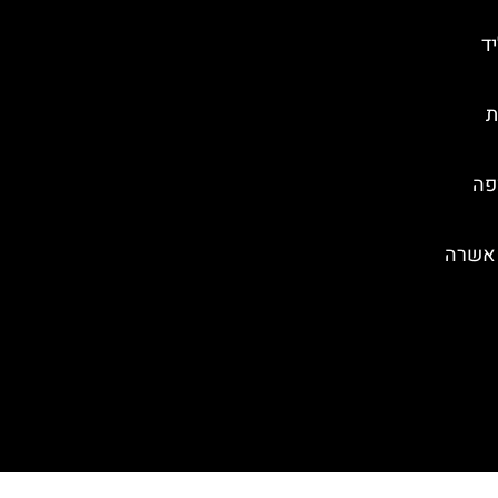
ד
ת
פה
ך אשרה