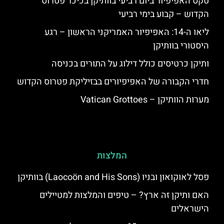
טקס האפיפיור ביום רביעי בוותיקן בכיכר פטרוס
הקדוש – קבוע בימי רביעי
ליאו ה-14: האפיפיור האמריקני הראשון – רגע
היסטורי בוותיקן
ותיקן כרטיסים כולל דילוג על התורים בכניסה
חדרי הקבורה של האפיפיורים בבזיליקת פטרוס הקדוש
מערות הוותיקן – Vatican Grottoes
המלצות
פסל לאוקואון ובניו (Laocoön and His Sons) בוותיקן
האם ותיקן זה ארץ? – טיפים והמלצות למטיילים
הישראלים