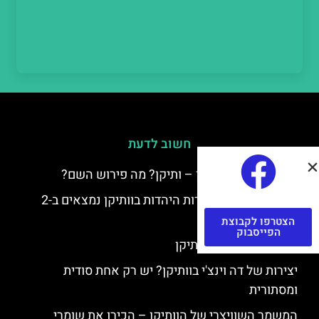
חשוב לדעת
למה קוראים לוותיקן – ותיקן? מה פירוש השם?
כתב יד ותיקן – אוצרות היהדות בוותיקן נמצאים ב-2
כתבי יד עתיקים
הצטרפו לקבוצת
הפייסבוק
יצירות של רפאל בוותיקן
יצירות של דה וינצ'י בוותיקן? יש רק אחת סודית
ומסתורית
המשמר השוויצרי של הוותיקן – הכירו את שומרי