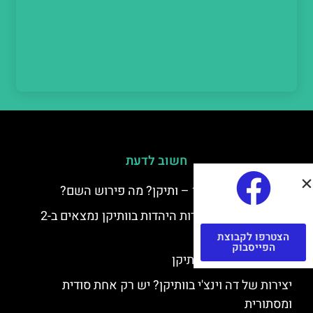
חשוב לדעת
למה קוראים לוותיקן – ותיקן? מה פירוש השם?
כתב יד ותיקן – אוצרות היהדות בוותיקן נמצאים ב-2
כתבי יד עתיקים
הצטרפו לקבוצת
הפייסבוק
יצירות של רפאל בוותיקן
יצירות של דה וינצ'י בוותיקן? יש רק אחת סודית
ומסתורית