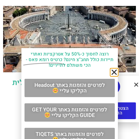
רוצה לחסוך כ-50% על אטרקציות ואתרי
תיירות כולל תחב"צ חינם?
כרטיס רומא פאס -
הכי משתלם לתיירים!
טיפוס לכיפת הבזיליקה בוותיקן במעלית
לפרטים והזמנות באתר Headout
הקליקו עליי
הצטרפו לקבוצת
לפרטים והזמנות באתר GET YOUR
הפייסבוק
GUIDE הקליקו עליי
לפרטים והזמנות באתר TIQETS