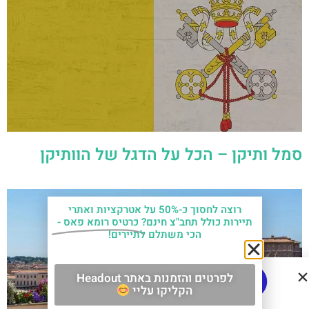
סמל ותיקן – הכל על הדגל של הוותיקן
רוצה לחסוך כ-50% על אטרקציות ואתרי
תיירות כולל תחב"צ חינם?
כרטיס רומא פאס -
הכי משתלם לתיירים!
לפרטים והזמנות באתר Headout
הקליקו עליי