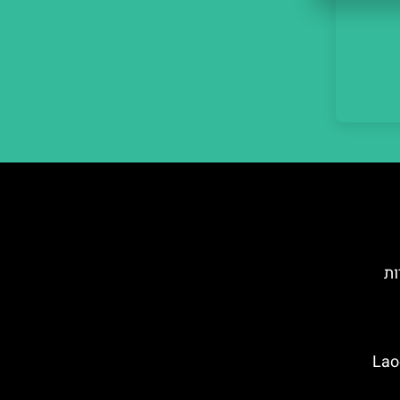
ות
Laocoön a