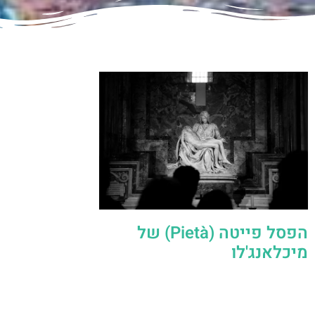
הפסל פייטה (Pietà) של
מיכלאנג'לו