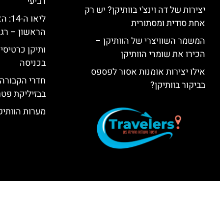
רביעי
יצירות של דה וינצ'י בוותיקן? יש רק
ליאו 
אחת סודית ומסתורית
הראשון – רגע
המשמר השוויצרי של הוותיקן –
ותיקן כרטיסים
הכירו את שומרי הוותיקן
בכניסה
אילו יצירות אומנות אסור לפספס
חדרי הקבורה 
בביקור בוותיקן?
בבזיליקת פט
מערות הוותיקן –  Grottoes