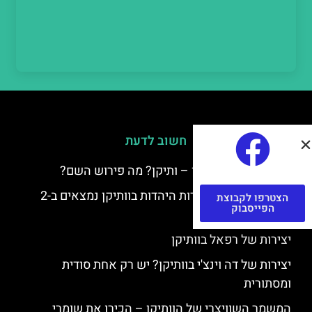
חשוב לדעת
למה קוראים לוותיקן – ותיקן? מה פירוש השם?
כתב יד ותיקן – אוצרות היהדות בוותיקן נמצאים ב-2
הצטרפו לקבוצת
הפייסבוק
כתבי יד עתיקים
יצירות של רפאל בוותיקן
יצירות של דה וינצ'י בוותיקן? יש רק אחת סודית
ומסתורית
המשמר השוויצרי של הוותיקן – הכירו את שומרי