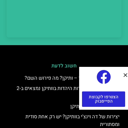
חשוב לדעת
למה קוראים לוותיקן – ותיקן? מה פירוש השם?
כתב יד ותיקן – אוצרות היהדות בוותיקן נמצאים ב-2
כתבי יד עתיקים
הצטרפו לקבוצת
הפייסבוק
יצירות של רפאל בוותיקן
יצירות של דה וינצ'י בוותיקן? יש רק אחת סודית
ומסתורית