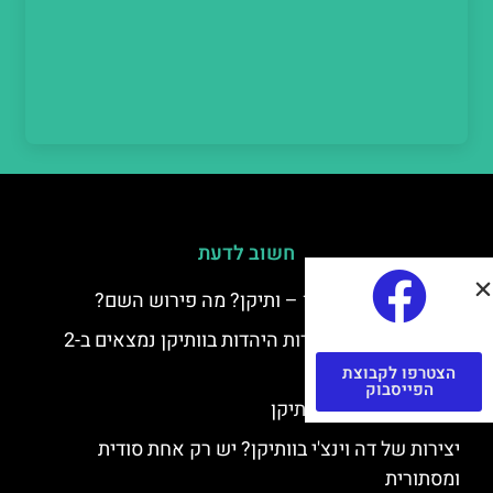
חשוב לדעת
למה קוראים לוותיקן – ותיקן? מה פירוש השם?
כתב יד ותיקן – אוצרות היהדות בוותיקן נמצאים ב-2
כתבי יד עתיקים
הצטרפו לקבוצת
הפייסבוק
יצירות של רפאל בוותיקן
יצירות של דה וינצ'י בוותיקן? יש רק אחת סודית
ומסתורית