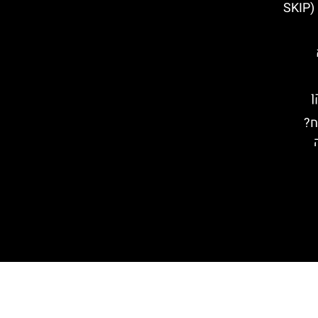
התורים – עקיפת התור בכניסה (SKIP
ח?