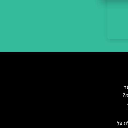
– מה זה
א?
וג על