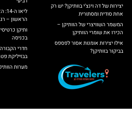
רביעי
יצירות של דה וינצ'י בוותיקן? יש רק
ליאו 
אחת סודית ומסתורית
הראשון – רגע
המשמר השוויצרי של הוותיקן –
ותיקן כרטיסים
הכירו את שומרי הוותיקן
בכניסה
אילו יצירות אומנות אסור לפספס
חדרי הקבורה 
בביקור בוותיקן?
בבזיליקת פט
מערות הוותיקן –  Grottoes