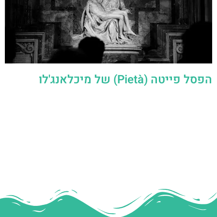
הפסל פייטה (Pietà) של מיכלאנג'לו