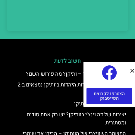
חשוב לדעת
למה קוראים לוותיקן – ותיקן? מה פירוש השם?
כתב יד ותיקן – אוצרות היהדות בוותיקן נמצאים ב-2
כתבי יד עתיקים
הצטרפו לקבוצת
הפייסבוק
יצירות של רפאל בוותיקן
יצירות של דה וינצ'י בוותיקן? יש רק אחת סודית
ומסתורית
המשמר השוויצרי של הוותיקן – הכירו את שומרי