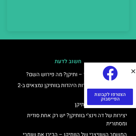
חשוב לדעת
למה קוראים לוותיקן – ותיקן? מה פירוש השם?
כתב יד ותיקן – אוצרות היהדות בוותיקן נמצאים ב-2
כתבי יד עתיקים
הצטרפו לקבוצת
הפייסבוק
יצירות של רפאל בוותיקן
יצירות של דה וינצ'י בוותיקן? יש רק אחת סודית
ומסתורית
המשמר השוויצרי של הוותיקן – הכירו את שומרי