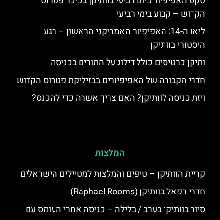
טקס האפיפיור ביום רביעי בוותיקן בכיכר פטרוס
הקדוש – קבוע בימי רביעי
ליאו ה-14: האפיפיור האמריקני הראשון – רגע
היסטורי בוותיקן
ותיקן כרטיסים כולל דילוג על התורים בכניסה
חדרי הקבורה של האפיפיורים בבזיליקת פטרוס הקדוש
ויזת כניסה לוותיקן? האם צריך אשרה כדי להכנס?
המלצות
קריית הוותיקן – טיפים והמלצות למטיילים הישראלים
חדרי רפאל בוותיקן (Raphael Rooms)
סיור בוותיקן בערב / בלילה – כניסה אחרי העומס עם