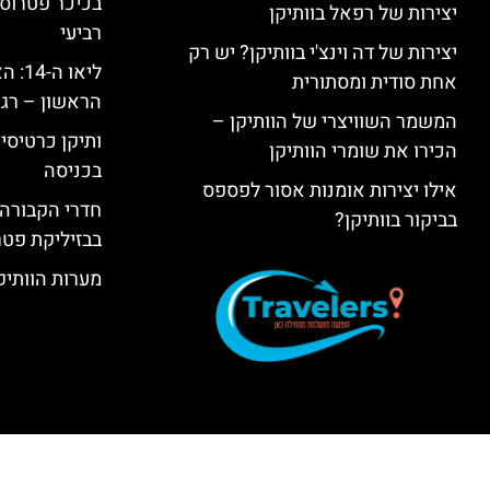
בכיכר פטרוס 
יצירות של רפאל בוותיקן
רביעי
יצירות של דה וינצ'י בוותיקן? יש רק
ליאו 
אחת סודית ומסתורית
הראשון – רגע
המשמר השוויצרי של הוותיקן –
ותיקן כרטיסים
הכירו את שומרי הוותיקן
בכניסה
אילו יצירות אומנות אסור לפספס
חדרי הקבורה 
בביקור בוותיקן?
בבזיליקת פט
מערות הוותיקן –  Grottoes