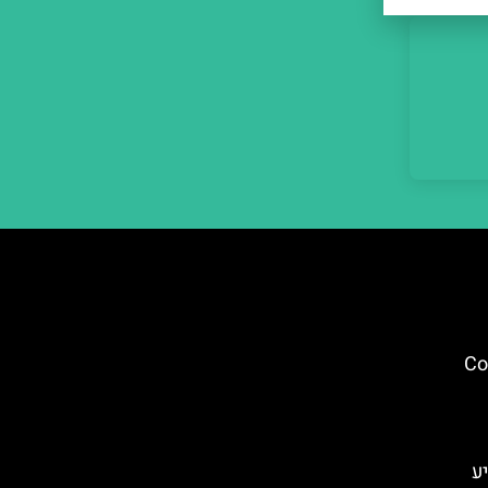
קן – Cortile
ע