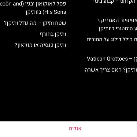
הקדוש – קבוע בימי
פסל לאוקואון ובניו (nd
His Sons) בוותיקן
ה-14: האפיפיור האמריקני
שטח ותיקן – מה גודל ותיקן?
 היסטורי בוותיקן
ותיקן בחורף
 כולל דילוג על התורים
ותיקן כנסיה או מוזיאון?
Vatican
וותיקן? האם צריך אשרה
אודות