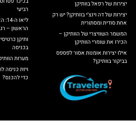
בכיכר פטרוס 
יצירות של רפאל בוותיקן
רביעי
יצירות של דה וינצ'י בוותיקן? יש רק
ליאו 
אחת סודית ומסתורית
הראשון – רגע
המשמר השוויצרי של הוותיקן –
ותיקן כרטיסים
הכירו את שומרי הוותיקן
בכניסה
אילו יצירות אומנות אסור לפספס
מערות הוותיקן –  Grottoes
בביקור בוותיקן?
ויזת כניסה ל
כדי להכנס?