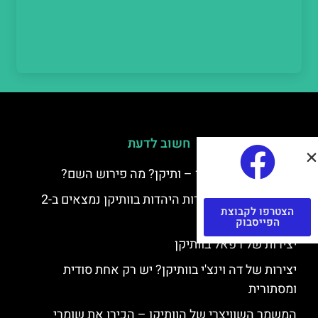
חשוב לדעת
למה קוראים לוותיקן – ותיקן? מה פירוש השם?
כתב יד ותיקן – אוצרות היהדות בוותיקן נמצאים ב-2
הצטרפו לקבוצת
כתבי יד עתיקים
הפייסבוק
יצירות של רפאל בוותיקן
יצירות של דה וינצ'י בוותיקן? יש רק אחת סודית
ומסתורית
המשמר השוויצרי של הוותיקן – הכירו את שומרי