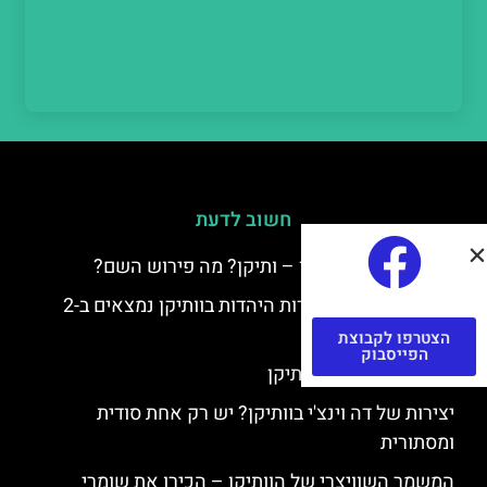
חשוב לדעת
למה קוראים לוותיקן – ותיקן? מה פירוש השם?
כתב יד ותיקן – אוצרות היהדות בוותיקן נמצאים ב-2
כתבי יד עתיקים
הצטרפו לקבוצת
הפייסבוק
יצירות של רפאל בוותיקן
יצירות של דה וינצ'י בוותיקן? יש רק אחת סודית
ומסתורית
המשמר השוויצרי של הוותיקן – הכירו את שומרי