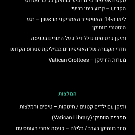
טקס האפיפיור ביום רביעי בוותיקן בכיכר פטרוס
הקדוש – קבוע בימי רביעי
ליאו ה-14: האפיפיור האמריקני הראשון – רגע
היסטורי בוותיקן
ותיקן כרטיסים כולל דילוג על התורים בכניסה
חדרי הקבורה של האפיפיורים בבזיליקת פטרוס הקדוש
מערות הוותיקן – Vatican Grottoes
המלצות
ותיקן עם ילדים קטנים / תינוקות – טיפים והמלצות
ספריית הוותיקן (Vatican Library)
סיור בוותיקן בערב / בלילה – כניסה אחרי העומס עם