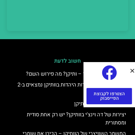
חשוב לדעת
למה קוראים לוותיקן – ותיקן? מה פירוש השם?
כתב יד ותיקן – אוצרות היהדות בוותיקן נמצאים ב-2
כתבי יד עתיקים
הצטרפו לקבוצת
הפייסבוק
יצירות של רפאל בוותיקן
יצירות של דה וינצ'י בוותיקן? יש רק אחת סודית
ומסתורית
המשמר השוויצרי של הוותיקן – הכירו את שומרי