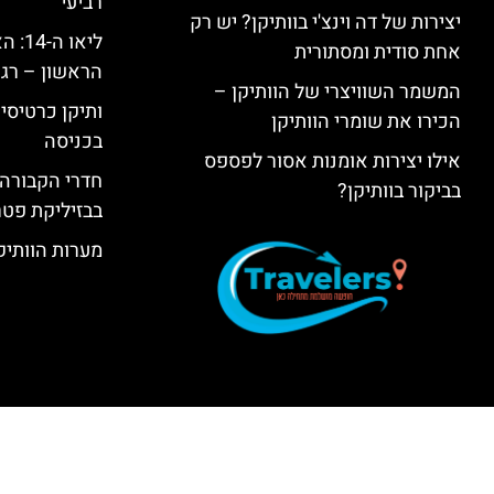
רביעי
יצירות של דה וינצ'י בוותיקן? יש רק
ליאו 
אחת סודית ומסתורית
הראשון – רגע
המשמר השוויצרי של הוותיקן –
ותיקן כרטיסים
הכירו את שומרי הוותיקן
בכניסה
אילו יצירות אומנות אסור לפספס
חדרי הקבורה 
בביקור בוותיקן?
בבזיליקת פט
מערות הוותיקן –  Grottoes