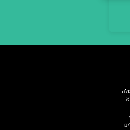
ולה
א
ים