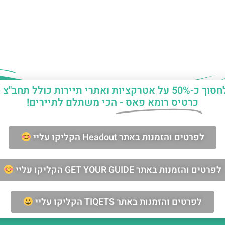
יות ואתרי תיירות כולל תחב"צ חינם?
כרטיס רומא פאס -
הכי משתלם לתיירים!
ן החופשה ברומא?
לפרטים והזמנות באתר Headout הקליקו עליי
מאשר/ת קבלת דיוור וחומרים פרסומיים
לפרטים והזמנות באתר GET YOUR GUIDE הקליקו עליי
שליחה
לפרטים והזמנות באתר TIQETS הקליקו עליי