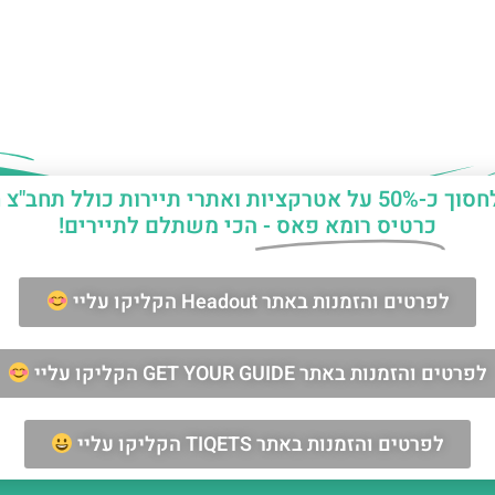
יות ואתרי תיירות כולל תחב"צ חינם?
כרטיס רומא פאס -
הכי משתלם לתיירים!
ן החופשה ברומא?
לפרטים והזמנות באתר Headout הקליקו עליי
מאשר/ת קבלת דיוור וחומרים פרסומיים
לפרטים והזמנות באתר GET YOUR GUIDE הקליקו עליי
שליחה
לפרטים והזמנות באתר TIQETS הקליקו עליי