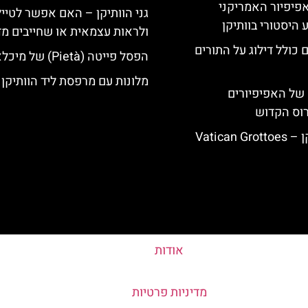
ה-14: האפיפיור האמריקני
גני הוותיקן – האם אפשר לטייל
 היסטורי בוותיקן
ולראות עצמאית או שחייבים מד
 כולל דילוג על התורים
הפסל פייטה (Pietà) של מיכלאנג'לו
מלונות עם מרפסת ליד הוותיקן
של האפיפיורים
רוס הקדוש
Vatican
אודות
מדיניות פרטיות