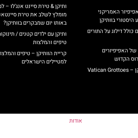
ותיקן & טירת סיינט אנג'לו – ל
ה-14: האפיפיור האמריקני
מומלץ לשלב את טירת סיינטאנג
 היסטורי בוותיקן
באותו יום שמבקרים בוותיקן?
 כולל דילוג על התורים
ותיקן עם ילדים קטנים / תינוקו
טיפים והמלצות
של האפיפיורים
קריית הוותיקן – טיפים והמלצו
רוס הקדוש
למטיילים הישראלים
Vatican
אודות