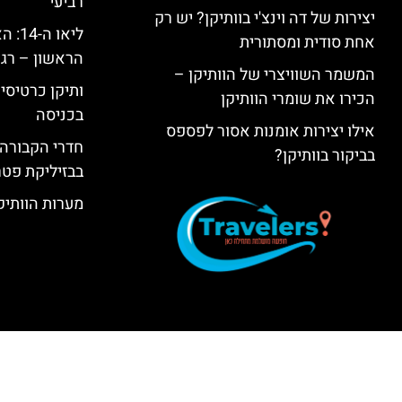
רביעי
יצירות של דה וינצ'י בוותיקן? יש רק
ליאו 
אחת סודית ומסתורית
הראשון – רגע
המשמר השוויצרי של הוותיקן –
ותיקן כרטיסים
הכירו את שומרי הוותיקן
בכניסה
אילו יצירות אומנות אסור לפספס
חדרי הקבורה 
בביקור בוותיקן?
בבזיליקת פט
מערות הוותיקן –  Grottoes