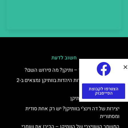
חשוב לדעת
למה קוראים לוותיקן – ותיקן? מה פירוש השם?
כתב יד ותיקן – אוצרות היהדות בוותיקן נמצאים ב-2
כתבי יד עתיקים
הצטרפו לקבוצת
הפייסבוק
יצירות של רפאל בוותיקן
יצירות של דה וינצ'י בוותיקן? יש רק אחת סודית
ומסתורית
המשמר השוויצרי של הוותיקן – הכירו את שומרי