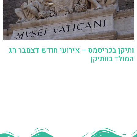
ותיקן בכריסמס – אירועי חודש דצמבר חג
המולד בוותיקן