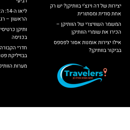
רביעי
יצירות של דה וינצ'י בוותיקן? יש רק
ליאו 
אחת סודית ומסתורית
הראשון – רגע
המשמר השוויצרי של הוותיקן –
ותיקן כרטיסים
הכירו את שומרי הוותיקן
בכניסה
אילו יצירות אומנות אסור לפספס
חדרי הקבורה 
בביקור בוותיקן?
בבזיליקת פט
מערות הוותיקן –  Grottoes