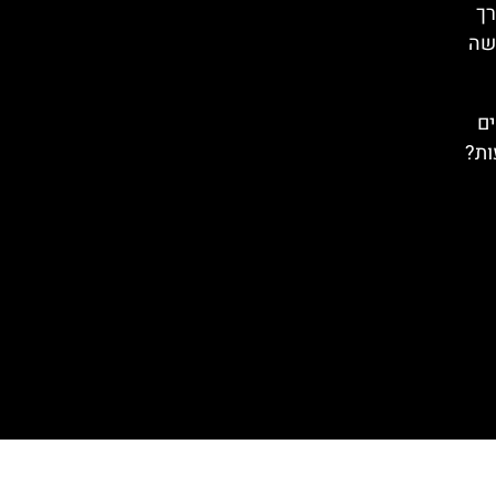
רך
רשה
ים
ות?