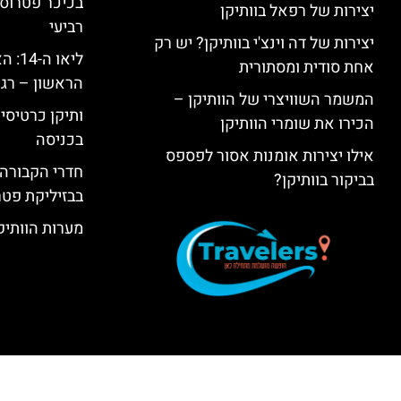
בכיכר פטרוס 
יצירות של רפאל בוותיקן
רביעי
יצירות של דה וינצ'י בוותיקן? יש רק
ליאו 
אחת סודית ומסתורית
הראשון – רגע
המשמר השוויצרי של הוותיקן –
ותיקן כרטיסים
הכירו את שומרי הוותיקן
בכניסה
אילו יצירות אומנות אסור לפספס
חדרי הקבורה 
בביקור בוותיקן?
בבזיליקת פט
מערות הוותיקן –  Grottoes