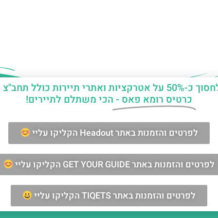
יות ואתרי תיירות כולל תחב"צ חינם?
כרטיס רומא פאס -
הכי משתלם לתיירים!
ן החופשה ברומא?
לפרטים והזמנות באתר Headout הקליקו עליי
מאשר/ת קבלת דיוור וחומרים פרסומיים
לפרטים והזמנות באתר GET YOUR GUIDE הקליקו עליי
שליחה
לפרטים והזמנות באתר TIQETS הקליקו עליי