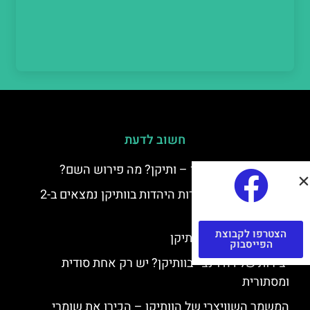
חשוב לדעת
למה קוראים לוותיקן – ותיקן? מה פירוש השם?
כתב יד ותיקן – אוצרות היהדות בוותיקן נמצאים ב-2
כתבי יד עתיקים
הצטרפו לקבוצת
יצירות של רפאל בוותיקן
הפייסבוק
יצירות של דה וינצ'י בוותיקן? יש רק אחת סודית
ומסתורית
המשמר השוויצרי של הוותיקן – הכירו את שומרי