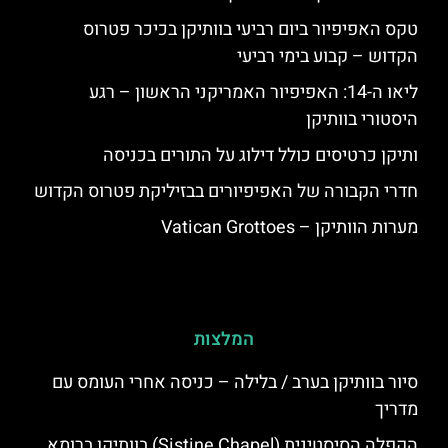
טקס האפיפיור ביום רביעי בוותיקן בכיכר פטרוס
הקדוש – קבוע בימי רביעי
ליאו ה-14: האפיפיור האמריקני הראשון – רגע
היסטורי בוותיקן
ותיקן כרטיסים כולל דילוג על התורים בכניסה
חדרי הקבורה של האפיפיורים בבזיליקת פטרוס הקדוש
מערות הוותיקן – Vatican Grottoes
המלצות
סיור בוותיקן בערב / בלילה – כניסה אחרי העומס עם
מדריך
הקפלה הסיסטינית (Sistine Chapel) בוותיקן ברומא