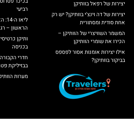
בכיכר פטרוס 
יצירות של רפאל בוותיקן
רביעי
יצירות של דה וינצ'י בוותיקן? יש רק
ליאו 
אחת סודית ומסתורית
הראשון – רגע
המשמר השוויצרי של הוותיקן –
ותיקן כרטיסים
הכירו את שומרי הוותיקן
בכניסה
אילו יצירות אומנות אסור לפספס
חדרי הקבורה 
בביקור בוותיקן?
בבזיליקת פט
מערות הוותיקן –  Grottoes