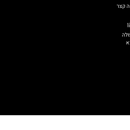
ה קצר
ולה
א