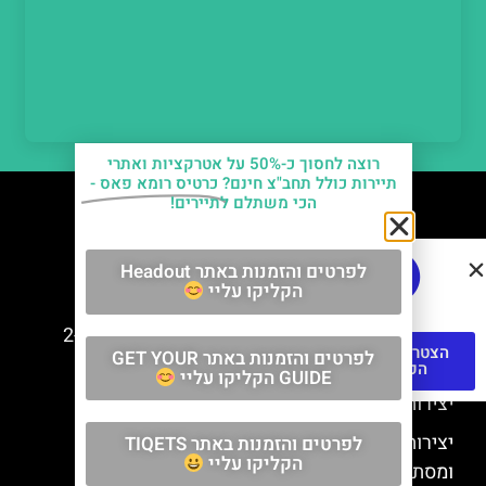
רוצה לחסוך כ-50% על אטרקציות ואתרי
תיירות כולל תחב"צ חינם?
כרטיס רומא פאס -
הכי משתלם לתיירים!
חשוב לדעת
לפרטים והזמנות באתר Headout
הקליקו עליי
למה קוראים לוותיקן – ותיקן? מה פירוש השם?
כתב יד ותיקן – אוצרות היהדות בוותיקן נמצאים ב-2
הצטרפו לקבוצת
לפרטים והזמנות באתר GET YOUR
כתבי יד עתיקים
הפייסבוק
GUIDE הקליקו עליי
יצירות של רפאל בוותיקן
יצירות של דה וינצ'י בוותיקן? יש רק אחת סודית
לפרטים והזמנות באתר TIQETS
הקליקו עליי
ומסתורית