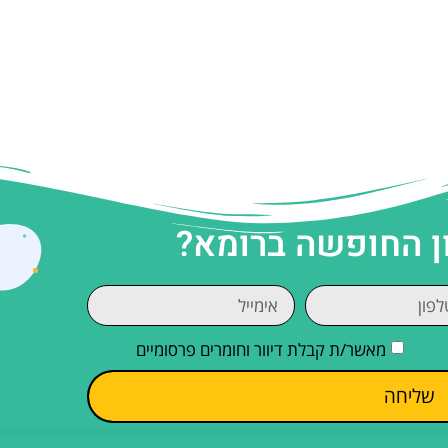
ן החופשה ברומא?
מאשר/ת קבלת דיוור וחומרים פרסומיים
שליחה