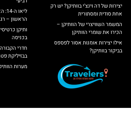
רביעי
יצירות של דה וינצ'י בוותיקן? יש רק
ליאו 
אחת סודית ומסתורית
הראשון – רגע
המשמר השוויצרי של הוותיקן –
ותיקן כרטיסים
הכירו את שומרי הוותיקן
בכניסה
אילו יצירות אומנות אסור לפספס
חדרי הקבורה 
בביקור בוותיקן?
בבזיליקת פט
מערות הוותיקן –  Grottoes