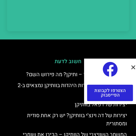
חשוב לדעת
למה קוראים לוותיקן – ותיקן? מה פירוש השם?
כתב יד ותיקן – אוצרות היהדות בוותיקן נמצאים ב-2
הצטרפו לקבוצת
כתבי יד עתיקים
הפייסבוק
יצירות של רפאל בוותיקן
יצירות של דה וינצ'י בוותיקן? יש רק אחת סודית
ומסתורית
המשמר השוויצרי של הוותיקן – הכירו את שומרי