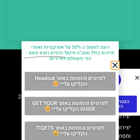
רוצה לחסוך כ-50% על אטרקציות ואתרי
תיירות כולל תחב"צ חינם?
כרטיס רומא פאס -
הכי משתלם לתיירים!
חשוב לדעת
לפרטים והזמנות באתר Headout
הקליקו עליי
למה קוראים לוותיקן – ותיקן? מה פירוש השם?
כתב יד ותיקן – אוצרות היהדות בוותיקן נמצאים ב-2
הצטרפו לקבוצת
לפרטים והזמנות באתר GET YOUR
כתבי יד עתיקים
הפייסבוק
GUIDE הקליקו עליי
יצירות של רפאל בוותיקן
יצירות של דה וינצ'י בוותיקן? יש רק אחת סודית
לפרטים והזמנות באתר TIQETS
הקליקו עליי
ומסתורית