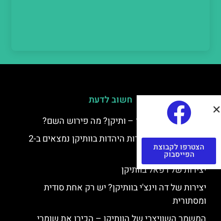
חשוב לדעת
למה קוראים לוותיקן – ותיקן? מה פירוש השם?
כתב יד ותיקן – אוצרות היהדות בוותיקן נמצאים ב-2
הצטרפו לקבוצת
כתבי יד עתיקים
הפייסבוק
יצירות של רפאל בוותיקן
יצירות של דה וינצ'י בוותיקן? יש רק אחת סודית
ומסתורית
המשמר השוויצרי של הוותיקן – הכירו את שומרי