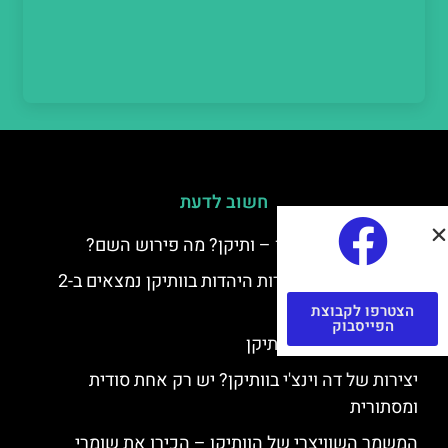
חשוב לדעת
למה קוראים לוותיקן – ותיקן? מה פירוש השם?
כתב יד ותיקן – אוצרות היהדות בוותיקן נמצאים ב-2
כתבי יד עתיקים
הצטרפו לקבוצת
הפייסבוק
יצירות של רפאל בוותיקן
יצירות של דה וינצ'י בוותיקן? יש רק אחת סודית
ומסתורית
המשמר השוויצרי של הוותיקן – הכירו את שומרי