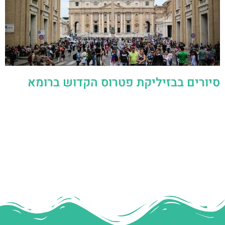
סיורים בבזיליקת פטרוס הקדוש ברומא