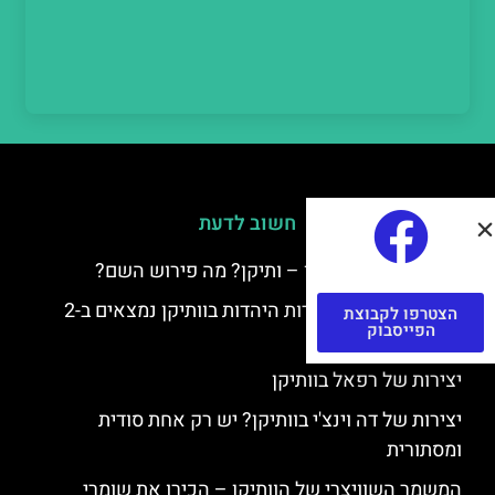
חשוב לדעת
למה קוראים לוותיקן – ותיקן? מה פירוש השם?
כתב יד ותיקן – אוצרות היהדות בוותיקן נמצאים ב-2
הצטרפו לקבוצת
הפייסבוק
כתבי יד עתיקים
יצירות של רפאל בוותיקן
יצירות של דה וינצ'י בוותיקן? יש רק אחת סודית
ומסתורית
המשמר השוויצרי של הוותיקן – הכירו את שומרי