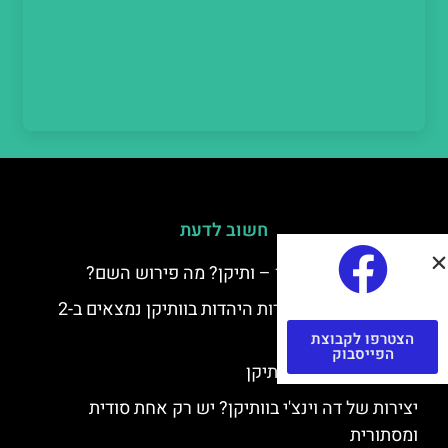
חשוב לדעת
למה קוראים לוותיקן – ותיקן? מה פירוש השם?
כתב יד ותיקן – אוצרות היהדות בוותיקן נמצאים ב-2
כתבי יד עתיקים
הצטרפו לקבוצת
הפייסבוק
יצירות של רפאל בוותיקן
יצירות של דה וינצ'י בוותיקן? יש רק אחת סודית
ומסתורית