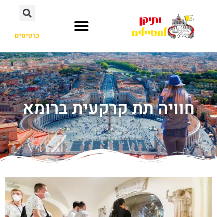
כרטיסים
חוויה תת קרקעית ברומא