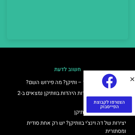
חשוב לדעת
למה קוראים לוותיקן – ותיקן? מה פירוש השם?
כתב יד ותיקן – אוצרות היהדות בוותיקן נמצאים ב-2
כתבי יד עתיקים
הצטרפו לקבוצת
הפייסבוק
יצירות של רפאל בוותיקן
יצירות של דה וינצ'י בוותיקן? יש רק אחת סודית
ומסתורית