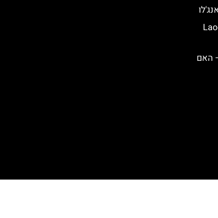
Laocoön a
– האם