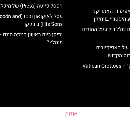
הפסל פייטה (Pietà) של מיכלאנג'לו
ה-14: האפיפיור האמריקני
פסל לאוקואון ובניו (nd
 היסטורי בוותיקן
His Sons) בוותיקן
 כולל דילוג על התורים
ותיקן ביום ראשון כניסה חינם 
מומלץ?
של האפיפיורים
רוס הקדוש
Vatican
אודות