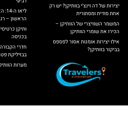
רביעי
יצירות של דה וינצ'י בוותיקן? יש רק
ליאו 
אחת סודית ומסתורית
הראשון – רגע
המשמר השוויצרי של הוותיקן –
ותיקן כרטיסים
הכירו את שומרי הוותיקן
בכניסה
אילו יצירות אומנות אסור לפספס
חדרי הקבורה 
בביקור בוותיקן?
בבזיליקת פט
מערות הוותיקן –  Grottoes