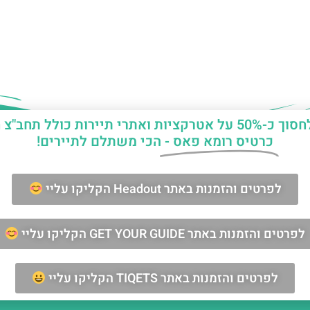
יות ואתרי תיירות כולל תחב"צ חינם?
כרטיס רומא פאס -
הכי משתלם לתיירים!
ן החופשה ברומא?
לפרטים והזמנות באתר Headout הקליקו עליי
מאשר/ת קבלת דיוור וחומרים פרסומיים
לפרטים והזמנות באתר GET YOUR GUIDE הקליקו עליי
שליחה
לפרטים והזמנות באתר TIQETS הקליקו עליי