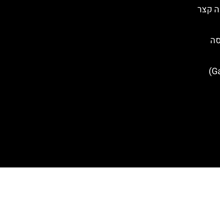
ה קצר
סה
גלריית המפות (Gallery of Maps)