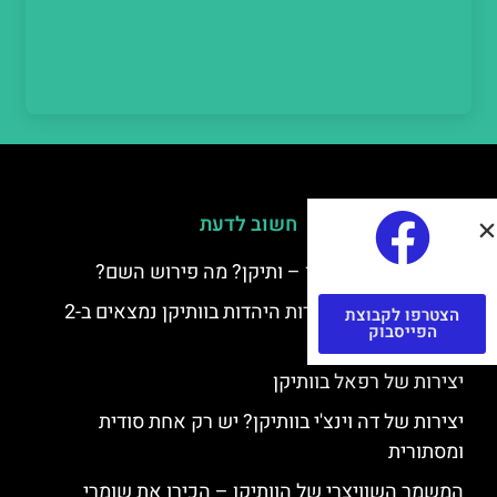
חשוב לדעת
למה קוראים לוותיקן – ותיקן? מה פירוש השם?
כתב יד ותיקן – אוצרות היהדות בוותיקן נמצאים ב-2
הצטרפו לקבוצת
הפייסבוק
כתבי יד עתיקים
יצירות של רפאל בוותיקן
יצירות של דה וינצ'י בוותיקן? יש רק אחת סודית
ומסתורית
המשמר השוויצרי של הוותיקן – הכירו את שומרי