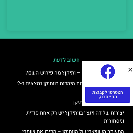
חשוב לדעת
למה קוראים לוותיקן – ותיקן? מה פירוש השם?
כתב יד ותיקן – אוצרות היהדות בוותיקן נמצאים ב-2
כתבי יד עתיקים
הצטרפו לקבוצת
הפייסבוק
יצירות של רפאל בוותיקן
יצירות של דה וינצ'י בוותיקן? יש רק אחת סודית
ומסתורית
המשמר השוויצרי של הוותיקן – הכירו את שומרי