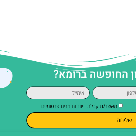
ן החופשה ברומא?
מאשר/ת קבלת דיוור וחומרים פרסומיים
שליחה