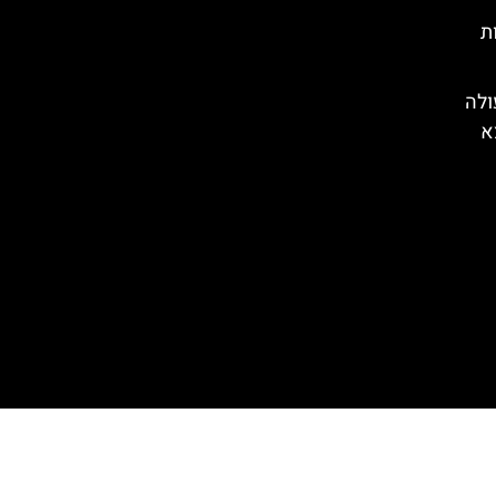
ת
ולה
א