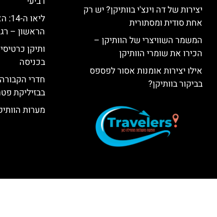
רביעי
יצירות של דה וינצ'י בוותיקן? יש רק
ליאו 
אחת סודית ומסתורית
הראשון – רגע
המשמר השוויצרי של הוותיקן –
ותיקן כרטיסים
הכירו את שומרי הוותיקן
בכניסה
אילו יצירות אומנות אסור לפספס
חדרי הקבורה 
בביקור בוותיקן?
בבזיליקת פט
מערות הוותיקן –  Grottoes