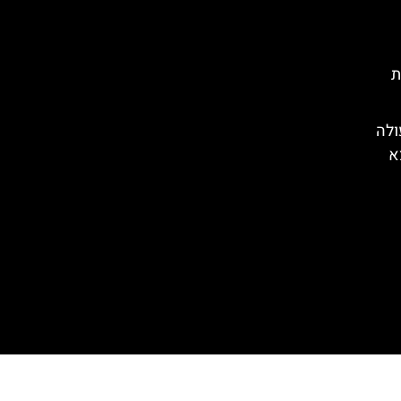
ת
ולה
א