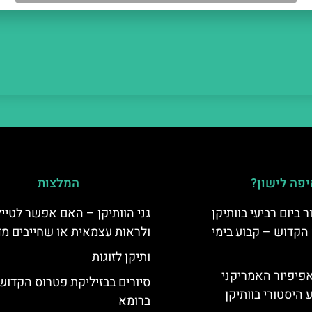
פה לישון?
המלצות
ביום רביעי בוותיקן
גני הוותיקן – האם אפשר לטייל
הקדוש – קבוע בימי
ולראות עצמאית או שחייבים מד
ותיקן לזוגות
ה-14: האפיפיור האמריקני
סיורים בבזיליקת פטרוס הקדוש
 היסטורי בוותיקן
ברומא