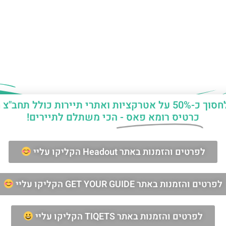
יות ואתרי תיירות כולל תחב"צ חינם?
כרטיס רומא פאס -
הכי משתלם לתיירים!
ן החופשה ברומא?
לפרטים והזמנות באתר Headout הקליקו עליי
מאשר/ת קבלת דיוור וחומרים פרסומיים
לפרטים והזמנות באתר GET YOUR GUIDE הקליקו עליי
שליחה
לפרטים והזמנות באתר TIQETS הקליקו עליי